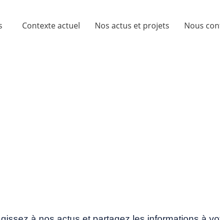
s
Contexte actuel
Nos actus et projets
Nous con
vous suivre sur le
gissez à nos actus et partagez les informations à 