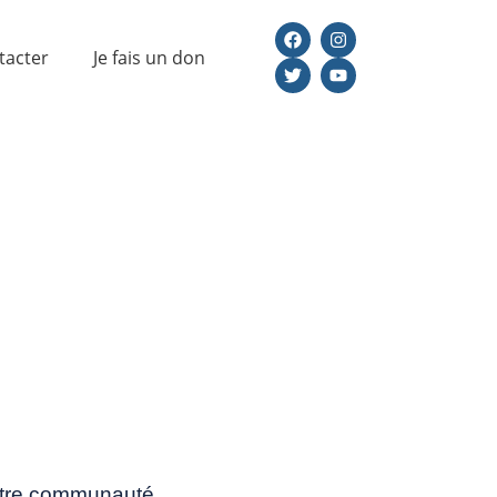
tacter
Je fais un don
s réseaux
votre communauté.